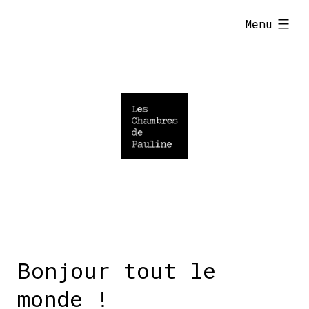
Skip
expanded
Menu
to
content
Bonjour tout le
monde !