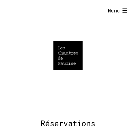
Skip
expanded
Menu
to
content
Réservations